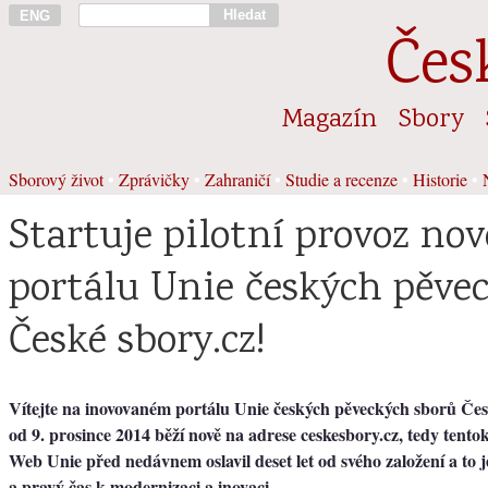
Hledat
ENG
Čes
Magazín
Sbory
Sborový život
•
Zprávičky
•
Zahraničí
•
Studie a recenze
•
Historie
•
Startuje pilotní provoz no
portálu Unie českých pěve
České sbory.cz!
Vítejte na inovovaném portálu Unie českých pěveckých sborů Česk
od 9. prosince 2014 běží nově na adrese ceskesbory.cz, tedy tent
Web Unie před nedávnem oslavil deset let od svého založení a to je
a pravý čas k modernizaci a inovaci.