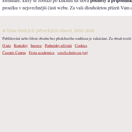
podněty a připomín
formuláře, který se zobrazí po kliknutí na slova
proužku v nejsvrchnější části webu. Za vaši dlouholetou přízeň Vám
© Unie českých pěveckých sborů, 2003-2026
Publikování nebo šíření obsahu bez předchozího souhlasu je zakázáno. Za obsah textů o
O nás
Kontakty
Inzerce
Podmínky užívání
Cookies
Časopis Cantus
Festa academica
czech-choirs.eu (en)