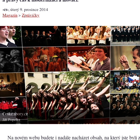
-cs-
, úterý 9. prosince 2014
Magazín
>
Zprávičky
České sbory.cz
Jiří Popelka
Na novém webu budete i nadále nacházet obsah, na který jste byli z