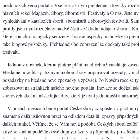
předchozích verzí portálu. Vše je však nyní přehledně a logicky rozdě
hlavních sekcí Magazín, Sbory, Sbormistři, Festivaly a O nás. Jistě uv
vyhledávání v katalozích sborů, sbormistrů a sborových festivalů. Sa
profily jsou nyní rozděleny na dvě části - základní údaje o sboru a Kr
které jsou chronologicky seřazeny sborové úspěchy, nahrávky či premi
také blogové příspěvky. Přehlednějšího zobrazení se dočkaly také prof
festivalů.
Jednou z novinek, kterou plníme přání mnohých uživatelů, je zaved
Hledáme nové hlasy. Již nyní mohou sbory připravovat inzeráty, v ni
požadavky na hledané nové zpěvačky a zpěváci. Po Novém roce se ty
zobrazovat na stránkách našeho nového portálu. Inovace se dočkal tak
sborových akcí na následující dny, který je nyní jednodušší a názornějš
V příštích měsících bude portál České sbory.cz spuštěn v pilotním 
znamená další usilovnou práci na odladění detailů, opravy případnýc
dalších funkcí. Věříme, že se Vám nová podoba Českých sborů zalíbí
když se s námi podělíte o své dojmy, názory a připomínky prostředni