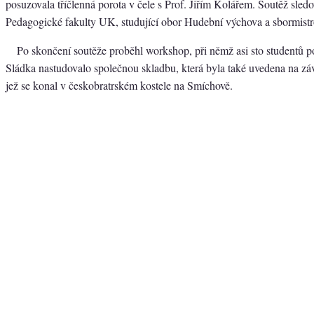
posuzovala tříčlenná porota v čele s Prof. Jiřím Kolářem. Soutěž sledov
Pedagogické fakulty UK, studující obor Hudební výchova a sbormistr
Po skončení soutěže proběhl workshop, při němž asi sto studentů 
Sládka nastudovalo společnou skladbu, která byla také uvedena na z
jež se konal v českobratrském kostele na Smíchově.