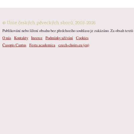
© Unie českých pěveckých sborů, 2003-2026
Publikování nebo šíření obsahu bez předchozího souhlasu je zakázáno. Za obsah textů o
O nás
Kontakty
Inzerce
Podmínky užívání
Cookies
Časopis Cantus
Festa academica
czech-choirs.eu (en)