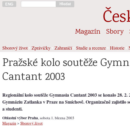
Hledat
ENG
Čes
Magazín
Sbory
Sborový život
•
Zprávičky
•
Zahraničí
•
Studie a recenze
•
Historie
•
Pražské kolo soutěže Gymn
Cantant 2003
Regionální kolo soutěže Gymnasia Cantant 2003 se konalo 28. 2.
Gymnáziu Zatlanka v Praze na Smíchově. Organizačně zajistilo so
a studenti.
Oblastní výbor Praha
, sobota 1. března 2003
Magazín
>
Sborový život