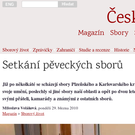
Hledat
ENG
Čes
Magazín
Sbory
Sborový život
•
Zprávičky
•
Zahraničí
•
Studie a recenze
•
Historie
•
Setkání pěveckých sborů
Již po několkáté se scházejí sbory Plzeňského a Karlovarského kr
svoje umění, poslechly si jiné sbory naší oblasti a opět po dvou lete
svými přáteli, kamarády a známými z ostatních sborů.
Miloslava Voláková
, pondělí 29. března 2010
Magazín
>
Sborový život