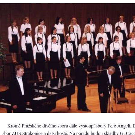
Kromě Pražského dívčího sboru dále vystoupí sbory Fere Angeli, 
sbor ZUŠ Strakonice a další hosté. Na pořadu budou skladby G. Cacc