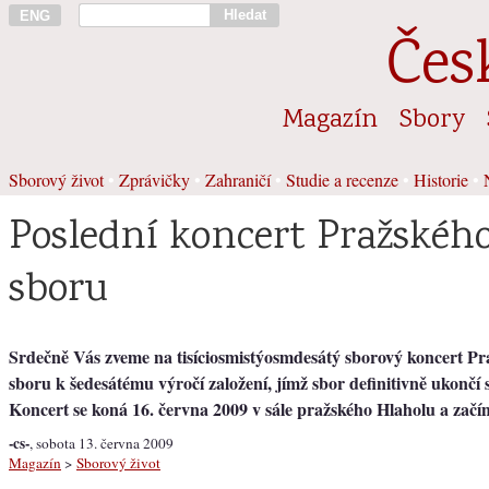
Hledat
ENG
Čes
Magazín
Sbory
Sborový život
•
Zprávičky
•
Zahraničí
•
Studie a recenze
•
Historie
•
Poslední koncert Pražského
sboru
Srdečně Vás zveme na tisíciosmistýosmdesátý sborový koncert Pr
sboru k šedesátému výročí založení, jímž sbor definitivně ukončí s
Koncert se koná 16. června 2009 v sále pražského Hlaholu a začín
-cs-
, sobota 13. června 2009
Magazín
>
Sborový život