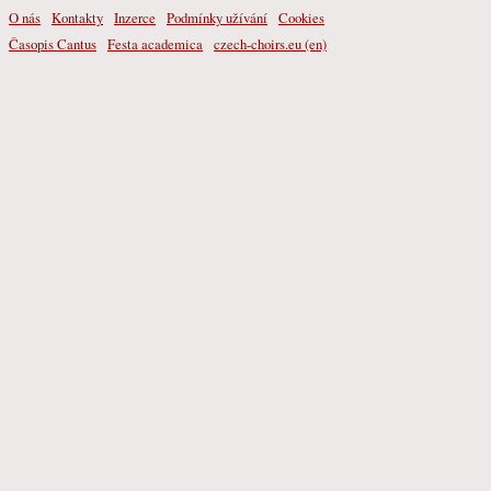
O nás
Kontakty
Inzerce
Podmínky užívání
Cookies
Časopis Cantus
Festa academica
czech-choirs.eu (en)