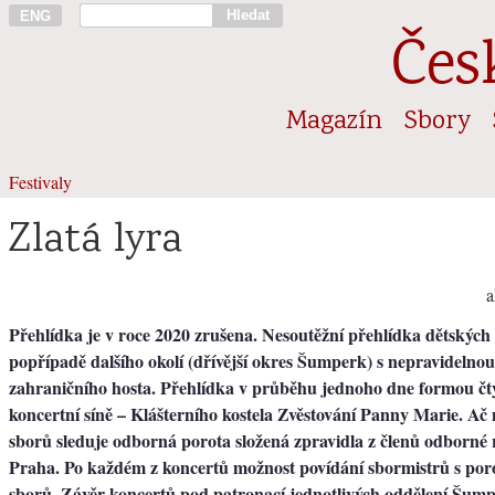
Hledat
ENG
Čes
Magazín
Sbory
Festivaly
Zlatá lyra
a
Přehlídka je v roce 2020 zrušena. Nesoutěžní přehlídka dětskýc
popřípadě dalšího okolí (dřívější okres Šumperk) s nepravidelnou
zahraničního hosta. Přehlídka v průběhu jednoho dne formou čt
koncertní síně – Klášterního kostela Zvěstování Panny Marie. Ač 
sborů sleduje odborná porota složená zpravidla z členů odbor
Praha. Po každém z koncertů možnost povídání sbormistrů s por
sborů. Závěr koncertů pod patronací jednotlivých oddělení Šum