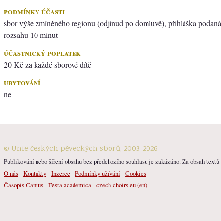
podmínky účasti
sbor výše zmíněného regionu (odjinud po domluvě), přihláška podaná
rozsahu 10 minut
účastnický poplatek
20 Kč za každé sborové dítě
ubytování
ne
© Unie českých pěveckých sborů, 2003-2026
Publikování nebo šíření obsahu bez předchozího souhlasu je zakázáno. Za obsah textů o
O nás
Kontakty
Inzerce
Podmínky užívání
Cookies
Časopis Cantus
Festa academica
czech-choirs.eu (en)