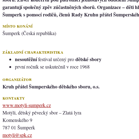
garantují společný zpěv zúčastněných sborů. Organizace – děti h
Šumperk s pomocí rodičů, členů Rady Kruhu přátel Šumperskéh
místo konání
Šumperk (Česká republika)
základní charakteristika
nesoutěžní
dětské sbory
festival určený pro
první ročník se uskutečnil v roce 1968
organizátor
Kruh přátel Šumperského dětského sboru, o.s.
kontakty
www.motyli-sumperk.cz
Motýli, dětský pěvecký sbor – Zlatá lyra
Komenského 9
787 01 Šumperk
motyli@spk.cz