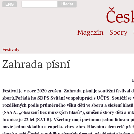
Hledat
ENG
Čes
Magazín
Sbory
Festivaly
Zahrada písní
a
Festival je v roce 2020 zrušen. Zahrada písní je soutěžní festival
sborů.Pořádá ho SDPS Svítání ve spolupráci s UČPS. Soutěží se v
rozdělených podle průměrného věku děti ve sboru a složení hlasů (
(SSAA, „obsazení bez mužských hlasů“), smíšené sbory dětí a ml
hranice je 22 let (SATB). Všechny mají povinnou jednu lidovou pís
navíc jednu skladbu a capella. <br> <br> Hlavním cílem celé pře
sborů z celé České republiky různých úrovní, předávání zkušenost