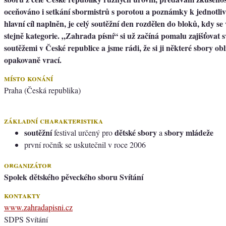
oceňováno i setkání sbormistrů s porotou a poznámky k jednotl
hlavní cíl naplněn, je celý soutěžní den rozdělen do bloků, kdy s
stejně kategorie. „Zahrada písní“ si už začíná pomalu zajišťovat 
soutěžemi v České republice a jsme rádi, že si ji některé sbory obl
opakovaně vrací.
místo konání
Praha (Česká republika)
základní charakteristika
soutěžní
dětské sbory
sbory mládeže
festival určený pro
a
první ročník se uskutečnil v roce 2006
organizátor
Spolek dětského pěveckého sboru Svítání
kontakty
www.zahradapisni.cz
SDPS Svítání