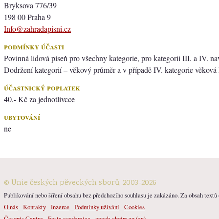
Bryksova 776/39
198 00 Praha 9
Info@zahradapisni.cz
podmínky účasti
Povinná lidová píseň pro všechny kategorie, pro kategorii III. a IV. na
Dodržení kategorií – věkový průměr a v případě IV. kategorie věková h
účastnický poplatek
40,- Kč za jednotlivcce
ubytování
ne
© Unie českých pěveckých sborů, 2003-2026
Publikování nebo šíření obsahu bez předchozího souhlasu je zakázáno. Za obsah textů o
O nás
Kontakty
Inzerce
Podmínky užívání
Cookies
Časopis Cantus
Festa academica
czech-choirs.eu (en)