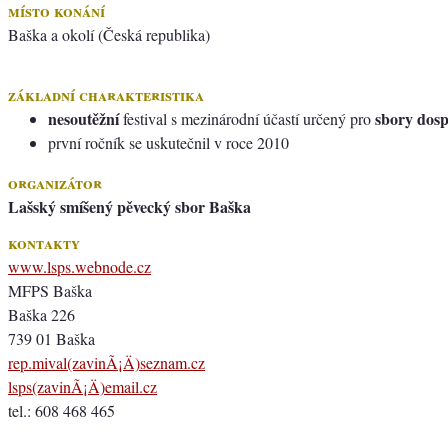
místo konání
Baška a okolí (Česká republika)
základní charakteristika
nesoutěžní
sbory dosp
festival s mezinárodní účastí určený pro
první ročník se uskutečnil v roce 2010
organizátor
Lašský smíšený pěvecký sbor Baška
kontakty
www.lsps.webnode.cz
MFPS Baška
Baška 226
739 01 Baška
rep.mival(zavinÃ¡Ä)seznam.cz
lsps(zavinÃ¡Ä)email.cz
tel.: 608 468 465