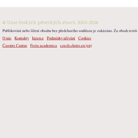
© Unie českých pěveckých sborů, 2003-2026
Publikování nebo šíření obsahu bez předchozího souhlasu je zakázáno. Za obsah textů o
O nás
Kontakty
Inzerce
Podmínky užívání
Cookies
Časopis Cantus
Festa academica
czech-choirs.eu (en)