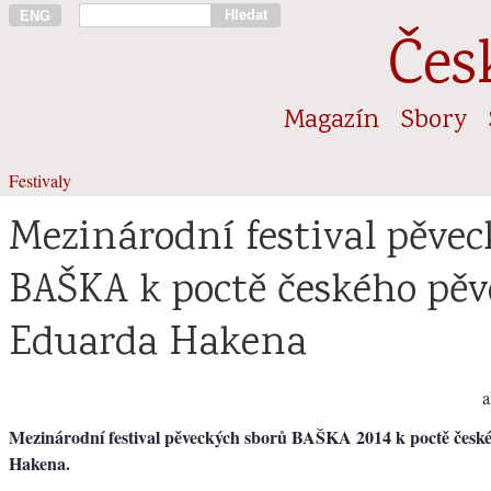
Hledat
ENG
Čes
Magazín
Sbory
Festivaly
Mezinárodní festival pěve
BAŠKA k poctě českého pěv
Eduarda Hakena
a
Mezinárodní festival pěveckých sborů BAŠKA 2014 k poctě česk
Hakena.