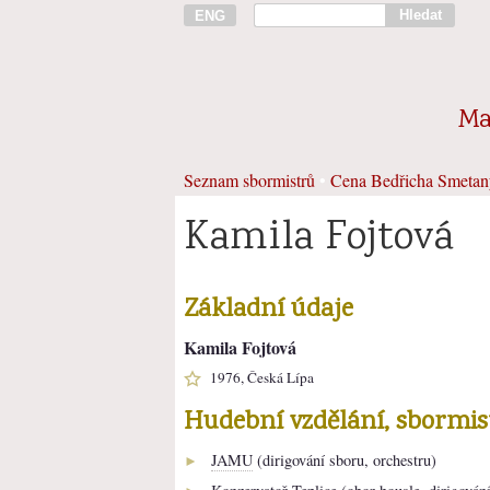
Hledat
ENG
Ma
Seznam sbormistrů
•
Cena Bedřicha Smetan
Kamila Fojtová
Základní údaje
Kamila Fojtová
1976, Česká Lípa
Hudební vzdělání, sbormi
JAMU
(dirigování sboru, orchestru)
►