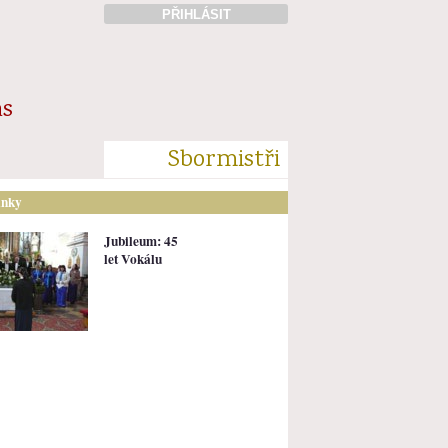
PŘIHLÁSIT
ás
Sbormistři
ánky
Jubileum: 45
let Vokálu