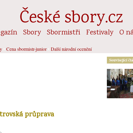
České sbory.cz
gazín
Sbory
Sbormistři
Festivaly
O n
y
•
Cena sbormistr-junior
•
Další národní ocenění
Související čl
strovská průprava