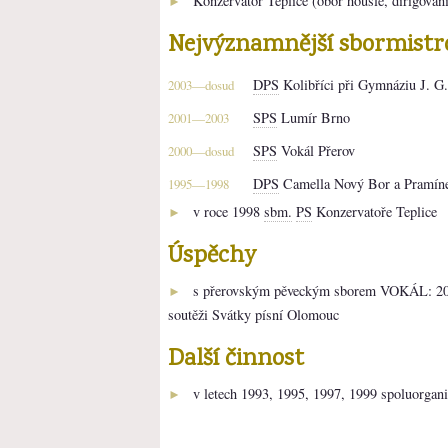
Konzervatoř Teplice (obor housle, dirigován
►
Nejvýznamnější sbormistr
DPS
Kolibříci při Gymnáziu J. G
2003—dosud
SPS
Lumír Brno
2001—2003
SPS
Vokál Přerov
2000—dosud
DPS
Camella Nový Bor a Pramíne
1995—1998
v roce 1998
sbm.
PS
Konzervatoře Teplice
►
Úspěchy
s přerovským pěveckým sborem VOKÁL: 2003
►
soutěži Svátky písní Olomouc
Další činnost
v letech 1993, 1995, 1997, 1999 spoluorgan
►