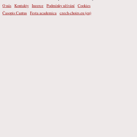
O nás
Kontakty
Inzerce
Podmínky užívání
Cookies
Časopis Cantus
Festa academica
czech-choirs.eu (en)