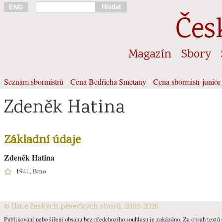
Hledat
ENG
Čes
Magazín
Sbory
Seznam sbormistrů
•
Cena Bedřicha Smetany
•
Cena sbormistr-junior
Zdeněk Hatina
Základní údaje
Zdeněk Hatina
1941, Brno
© Unie českých pěveckých sborů, 2003-2026
Publikování nebo šíření obsahu bez předchozího souhlasu je zakázáno. Za obsah textů o