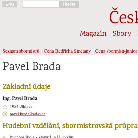
Hledat
ENG
Čes
Magazín
Sbory
Seznam sbormistrů
•
Cena Bedřicha Smetany
•
Cena sbormistr-junior
Pavel Brada
Základní údaje
Ing. Pavel Brada
1954, Jihlava
pavel.brada@atlas.cz
Hudební vzdělání, sbormistrovská průpra
hudební škola - klavír I. a II. cyklus
►