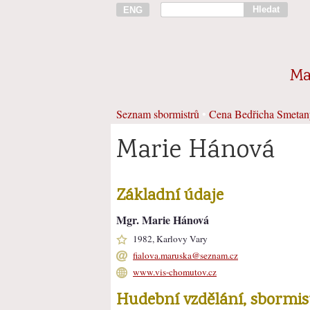
Hledat
ENG
Ma
Seznam sbormistrů
•
Cena Bedřicha Smetan
Marie Hánová
Základní údaje
Mgr. Marie Hánová
1982, Karlovy Vary
fialova.maruska@seznam.cz
www.vis-chomutov.cz
Hudební vzdělání, sbormi