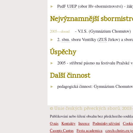
PedF
UJEP
(obor Hv-sbormistrovství) - žák
►
Nejvýznamnější sbormistr
- V.I.S. (Gymnázium Chomutov)
2005—dosud
2.
sbm.
sboru Ventilky (
ZUŠ
Jirkov) a sbor
►
Úspěchy
2005 - stříbrné pásmo na festivalu Pražské v
►
Další činnost
pedagogická činnost: Gymnázium Chomuto
►
© Unie českých pěveckých sborů, 2003
Publikování nebo šíření obsahu bez předchozího souhlas
O nás
Kontakty
Inzerce
Podmínky užívání
Cooki
Časopis Cantus
Festa academica
czech-choirs.eu (e