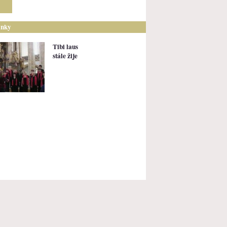
ánky
Tibi laus
stále žije