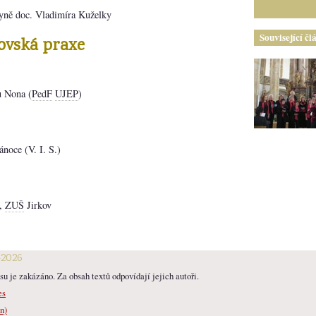
yně doc. Vladimíra Kuželky
Související čl
ovská praxe
u Nona (
PedF
UJEP
)
ánoce (V. I. S.)
v,
ZUŠ
Jirkov
-2026
u je zakázáno. Za obsah textů odpovídají jejich autoři.
es
n)