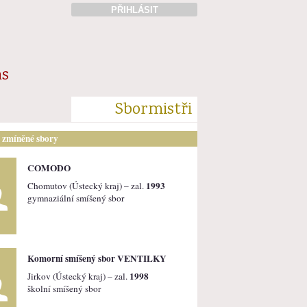
PŘIHLÁSIT
ás
Sbormistři
i zmíněné sbory
COMODO
1993
Chomutov (Ústecký kraj) – zal.
gymnaziální smíšený sbor
Komorní smíšený sbor VENTILKY
1998
Jirkov (Ústecký kraj) – zal.
školní smíšený sbor