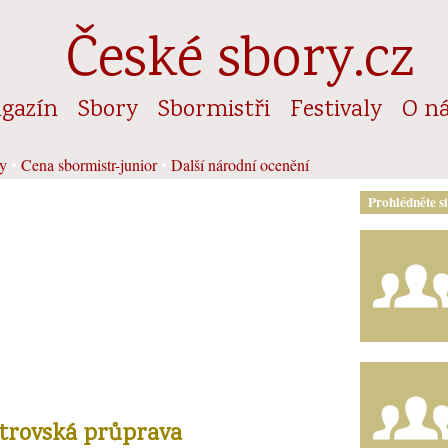
České sbory.cz
gazín
Sbory
Sbormistři
Festivaly
O n
y
•
Cena sbormistr-junior
•
Další národní ocenění
Prohlédněte s
strovská průprava