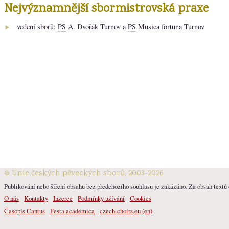
Nejvýznamnější sbormistrovská praxe
vedení sborů:
PS
A. Dvořák Turnov a
PS
Musica fortuna Turnov
►
© Unie českých pěveckých sborů, 2003-2026
Publikování nebo šíření obsahu bez předchozího souhlasu je zakázáno. Za obsah textů o
O nás
Kontakty
Inzerce
Podmínky užívání
Cookies
Časopis Cantus
Festa academica
czech-choirs.eu (en)