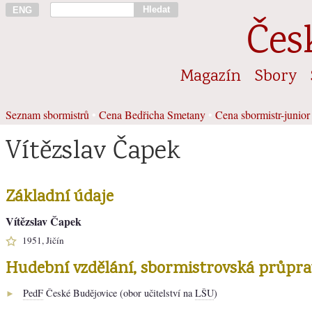
Hledat
ENG
Čes
Magazín
Sbory
Seznam sbormistrů
•
Cena Bedřicha Smetany
•
Cena sbormistr-junior
Vítězslav Čapek
Základní údaje
Vítězslav Čapek
1951, Jičín
Hudební vzdělání, sbormistrovská průpra
PedF
České Budějovice (obor učitelství na
LŠU
)
►