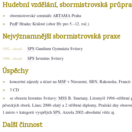
Hudební vzdělání, sbormistrovská průpra
sbormistrovské semináře
ARTAMA
Praha
►
PedF
Hradec Králové (obor
Hv
pro 5.–12. roč.)
►
Nejvýznamnější sbormistrovská praxe
SPS
Gaudium Gymnázia Svitavy
1992—dosud
SPS
Iuventus Svitavy
1988—dosud
Úspěchy
koncertní zájezdy a účast na
MSF
v Nizozemí, SRN, Rakousku, Francii 
►
3 CD
►
se sborem Iuventus Svitavy:
MSS
B. Smetany, Litomyšl 1994–stříbrné 
►
pěveckých sborů, Linec 2000–zlatý a 2 stříbrné diplomy, Pražské dny sboro
1.místo v kategorii vyspělých
SPS
, Azzola 2002–absolutní vítěz aj.
Další činnost