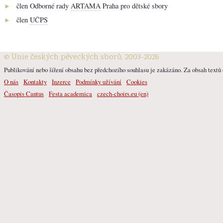
člen Odborné rady
ARTAMA
Praha pro dětské sbory
►
člen
UČPS
►
© Unie českých pěveckých sborů, 2003-2026
Publikování nebo šíření obsahu bez předchozího souhlasu je zakázáno. Za obsah textů o
O nás
Kontakty
Inzerce
Podmínky užívání
Cookies
Časopis Cantus
Festa academica
czech-choirs.eu (en)