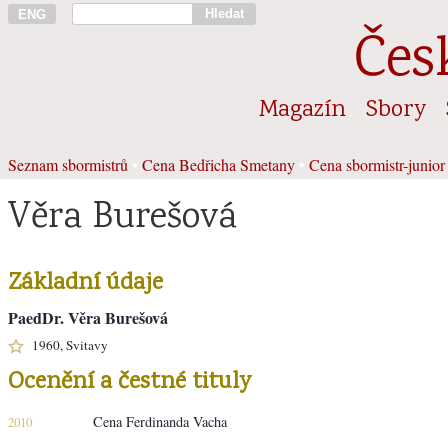
Hledat
ENG
Čes
Magazín
Sbory
Seznam sbormistrů
•
Cena Bedřicha Smetany
•
Cena sbormistr-junior
Věra Burešová
Základní údaje
PaedDr. Věra Burešová
1960, Svitavy
Ocenění a čestné tituly
Cena Ferdinanda Vacha
2010