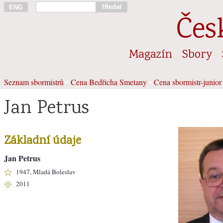
Hledat
ENG
Čes
Magazín
Sbory
Seznam sbormistrů
•
Cena Bedřicha Smetany
•
Cena sbormistr-junior
Jan Petrus
Základní údaje
Jan Petrus
1947, Mladá Boleslav
2011