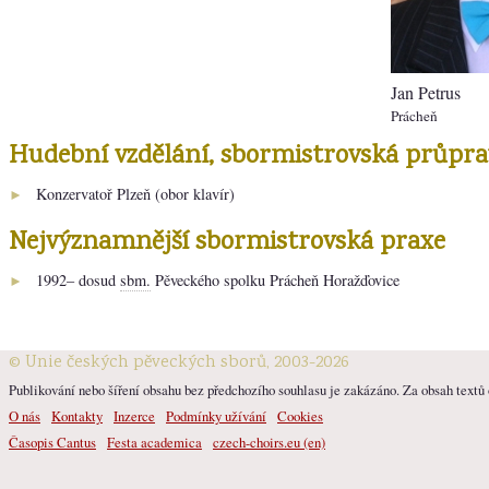
Jan Petrus
Prácheň
Hudební vzdělání, sbormistrovská průpra
Konzervatoř Plzeň (obor klavír)
►
Nejvýznamnější sbormistrovská praxe
1992– dosud
sbm.
Pěveckého spolku Prácheň Horažďovice
►
© Unie českých pěveckých sborů, 2003-2026
Publikování nebo šíření obsahu bez předchozího souhlasu je zakázáno. Za obsah textů o
O nás
Kontakty
Inzerce
Podmínky užívání
Cookies
Časopis Cantus
Festa academica
czech-choirs.eu (en)