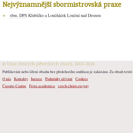
Nejvýznamnější sbormistrovská praxe
sbm.
DPS
Klubíčko a Loučňáček Loučná nad Desnou
►
© Unie českých pěveckých sborů, 2003-2026
Publikování nebo šíření obsahu bez předchozího souhlasu je zakázáno. Za obsah textů o
O nás
Kontakty
Inzerce
Podmínky užívání
Cookies
Časopis Cantus
Festa academica
czech-choirs.eu (en)