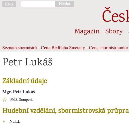
Hledat
ENG
Čes
Magazín
Sbory
Seznam sbormistrů
•
Cena Bedřicha Smetany
•
Cena sbormistr-junior
Petr Lukáš
Základní údaje
Mgr. Petr Lukáš
1965, Šumperk
Hudební vzdělání, sbormistrovská průpra
NULL
►