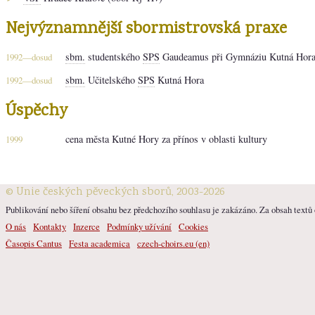
Nejvýznamnější sbormistrovská praxe
sbm.
studentského
SPS
Gaudeamus při Gymnáziu Kutná Hor
1992—dosud
sbm.
Učitelského
SPS
Kutná Hora
1992—dosud
Úspěchy
cena města Kutné Hory za přínos v oblasti kultury
1999
© Unie českých pěveckých sborů, 2003-2026
Publikování nebo šíření obsahu bez předchozího souhlasu je zakázáno. Za obsah textů o
O nás
Kontakty
Inzerce
Podmínky užívání
Cookies
Časopis Cantus
Festa academica
czech-choirs.eu (en)