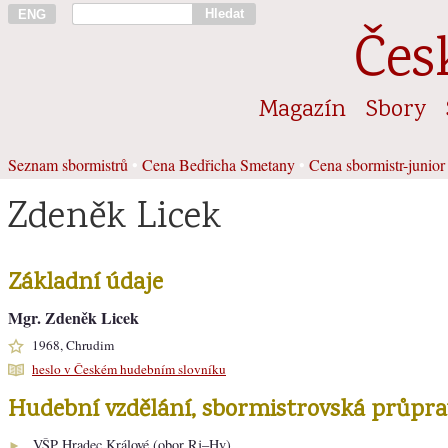
Hledat
ENG
Čes
Magazín
Sbory
Seznam sbormistrů
•
Cena Bedřicha Smetany
•
Cena sbormistr-junior
Zdeněk Licek
Základní údaje
Mgr. Zdeněk Licek
1968, Chrudim
heslo v Českém hudebním slovníku
Hudební vzdělání, sbormistrovská průpra
VŠP
Hradec Králové (obor Rj–Hv)
►