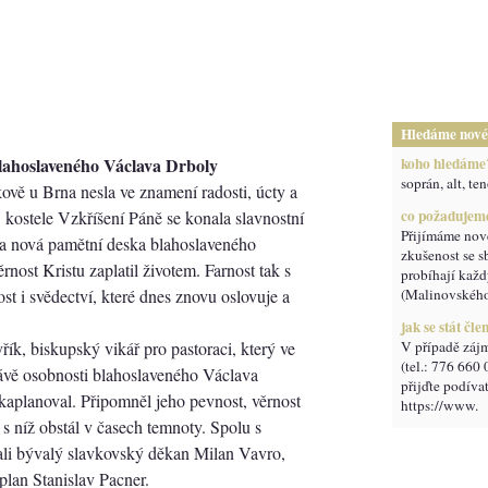
Hledáme nové
lahoslaveného Václava Drboly
koho hledáme
soprán, alt, ten
ově u Brna nesla ve znamení radosti, úcty a
co požadujem
kostele Vzkříšení Páně se konala slavnostní
Přijímáme nov
a nová pamětní deska blahoslaveného
zkušenost se s
rnost Kristu zaplatil životem. Farnost tak s
probíhají každ
st i svědectví, které dnes znovu oslovuje a
(Malinovského
jak se stát čl
ík, biskupský vikář pro pastoraci, který ve
V případě zájm
(tel.: 776 660
ávě osobnosti blahoslaveného Václava
přijďte podív
kaplanoval. Připomněl jeho pevnost, věrnost
https://www.
s níž obstál v časech temnoty. Spolu s
li bývalý slavkovský děkan Milan Vavro,
plan Stanislav Pacner.