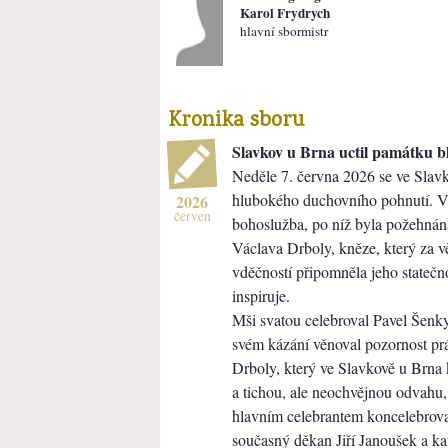
Karol Frydrych
hlavní sbormistr
Kronika sboru
Slavkov u Brna uctil památku b
Neděle 7. června 2026 se ve Slavk
hlubokého duchovního pohnutí. V 
2026
červen
bohoslužba, po níž byla požehnán
Václava Drboly, kněze, který za vě
vděčností připomněla jeho statečno
inspiruje.
Mši svatou celebroval Pavel Šenkyř
svém kázání věnoval pozornost pr
Drboly, který ve Slavkově u Brna 
a tichou, ale neochvějnou odvahu, 
hlavním celebrantem koncelebrova
současný děkan Jiří Janoušek a ka