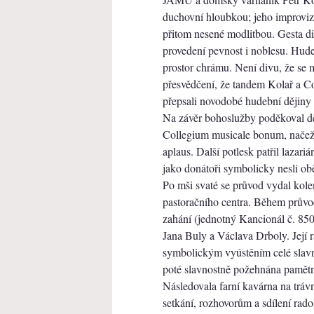
duchovní hloubkou; jeho improviza
přitom nesené modlitbou. Gesta d
provedení pevnost i noblesu. Hude
prostor chrámu. Není divu, že se
přesvědčení, že tandem Kolař a 
přepsali novodobé hudební dějiny
Na závěr bohoslužby poděkoval dě
Collegium musicale bonum, načež 
aplaus. Další potlesk patřil lazari
jako donátoři symbolicky nesli obě
Po mši svaté se průvod vydal kol
pastoračního centra. Během průvo
zahání (jednotný Kancionál č. 850),
Jana Buly a Václava Drboly. Její r
symbolickým vyústěním celé slavn
poté slavnostně požehnána pamětn
Následovala farní kavárna na trávn
setkání, rozhovorům a sdílení rad