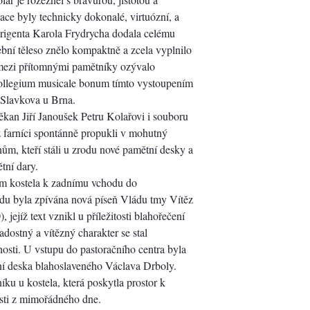
ce byly technicky dokonalé, virtuózní, a
irigenta Karola Frydrycha dodala celému
bní těleso znělo kompaktně a zcela vyplnilo
 mezi přítomnými pamětníky ozývalo
Collegium musicale bonum tímto vystoupením
 Slavkova u Brna.
kan Jiří Janoušek Petru Kolařovi i souboru
farníci spontánně propukli v mohutný
ánům, kteří stáli u zrodu nové pamětní desky a
tní dary.
em kostela k zadnímu vchodu do
du byla zpívána nová píseň Vládu tmy Vítěz
 jejíž text vznikl u příležitosti blahořečení
adostný a vítězný charakter se stal
osti. U vstupu do pastoračního centra byla
í deska blahoslaveného Václava Drboly.
íku u kostela, která poskytla prostor k
osti z mimořádného dne.