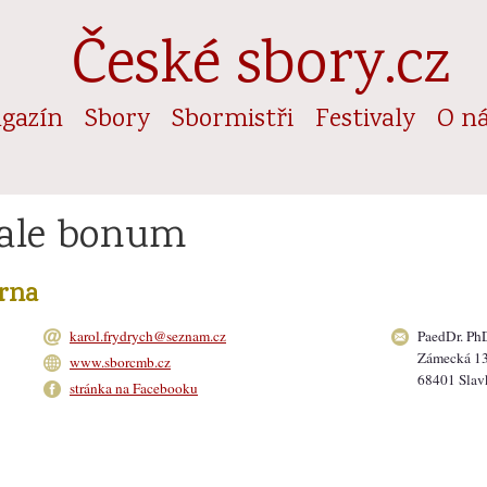
České sbory.cz
gazín
Sbory
Sbormistři
Festivaly
O n
cale bonum
Brna
karol.frydrych@seznam.cz
PaedDr. PhD
Zámecká 1
www.sborcmb.cz
68401 Slav
stránka na Facebooku