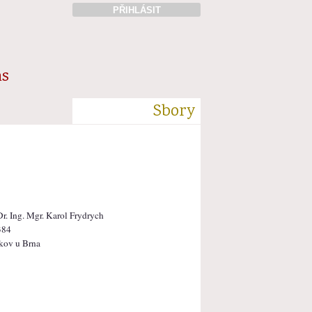
PŘIHLÁSIT
ás
Sbory
r. Ing. Mgr. Karol Frydrych
384
kov u Brna