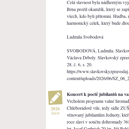
Celá slavnost byla nádherným vyjá
Brna prožil okamžik, který se zapíš
všech, kdo byli přítomni. Hudba, 
harmonický celek, který bude dlo
Ludmila Svobodová
SVOBODOVÁ, Ludmila. Slavkov u
Václava Drboly. Slavkovský zprav
28, č. 6, s. 20.
https://www.slavkovskyzpravodaj
content/uploads/2026/06/SZ_06_
Koncert k poctě jubilantů na v
Vrcholem programu valné hromady
Chleborádově vile, tedy sídle ZUŠ
2026
únor
věnovaný jubilantům Jednoty, kteř
roce slaví v součtu dohromady 365 
let, Josef Gerbrich 70 let, Jiří Poh