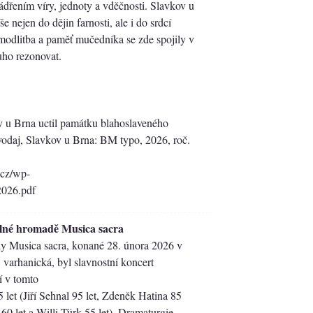
dřením víry, jednoty a vděčnosti. Slavkov u
e nejen do dějin farnosti, ale i do srdcí
modlitba a paměť mučedníka se zde spojily v
uho rezonovat.
 Brna uctil památku blahoslaveného
odaj, Slavkov u Brna: BM typo, 2026, roč.
.cz/wp-
2026.pdf
alné hromadě Musica sacra
 Musica sacra, konané 28. února 2026 v
 varhanická, byl slavnostní koncert
í v tomto
let (Jiří Sehnal 95 let, Zdeněk Hatina 85
l 60 let a Willi Türk 55 let). Dramaturgie