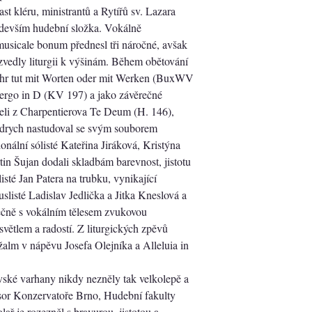
t kléru, ministrantů a Rytířů sv. Lazara
ředevším hudební složka. Vokálně
musicale bonum přednesl tři náročné, avšak
zvedly liturgii k výšinám. Během obětování
ihr tut mit Worten oder mit Werken (BuxWV
 ergo in D (KV 197) a jako závěrečné
oeli z Charpentierova Te Deum (H. 146),
ydrych nastudoval se svým souborem
ionální sólisté Kateřina Jiráková, Kristýna
n Šujan dodali skladbám barevnost, jistotu
sté Jan Patera na trubku, vynikající
slisté Ladislav Jedlička a Jitka Kneslová a
lečně s vokálním tělesem zvukovou
 světlem a radostí. Z liturgických zpěvů
alm v nápěvu Josefa Olejníka a Alleluia in
vské varhany nikdy nezněly tak velkolepě a
esor Konzervatoře Brno, Hudební fakulty
 je rozezněl s bravurou, jistotou a