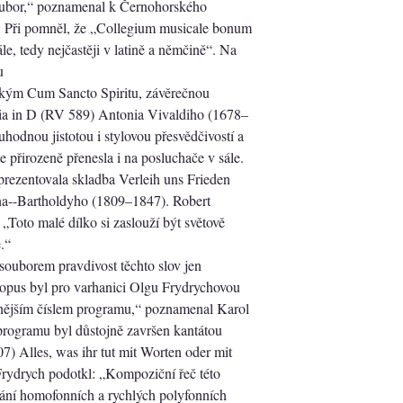
soubor,“ poznamenal k Černohorského
. Při pomněl, že „Collegium musicale bonum
le, tedy nejčastěji v latině a němčině“. Na
u
ickým Cum Sancto Spiritu, závěrečnou
ia in D (RV 589) Antonia Vivaldiho (1678–
hodnou jistotou i stylovou přesvědčivostí a
e přirozeně přenesla i na posluchače v sále.
ezentovala skladba Verleih uns Frieden
--Bartholdyho (1809–1847). Robert
„Toto malé dílko si zaslouží být světově
.“
ouborem pravdivost těchto slov jen
opus byl pro varhanici Olgu Frydrychovou
očnějším číslem programu,“ poznamenal Karol
programu byl důstojně završen kantátou
) Alles, was ihr tut mit Worten oder mit
ydrych podotkl: „Kompoziční řeč této
dání homofonních a rychlých polyfonních