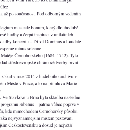
růřez
ka až po současnost. Pod odborným vedením
llegium musicale bonum, který dlouhodobě
ové hudby a čerpá inspiraci z unikátních
skladby koncertu – Di xit Dominus a Laudate
esperae minus solenne
 Matěje Černohorského (1684–1742). Tyto
íklad středoevropské chrámové tvorby první
m získal v roce 2014 z hudebního archivu v
arém Městě v Praze, a to na přímluvu Marie
o
 Ve Slavkově u Brna byla skladba následně
 programu Sibelius – patrně vůbec poprvé v
kůr, kde mimochodem Černohorský působil,
ováka nejvýznamnějším místem pěstování
jším Československu a dosud je největší