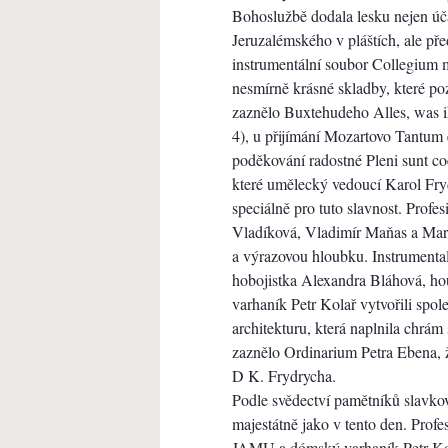
Bohoslužbě dodala lesku nejen účas
Jeruzalémského v pláštích, ale p
instrumentální soubor Collegium 
nesmírně krásné skladby, které po
zaznělo Buxtehudeho Alles, was 
4), u přijímání Mozartovo Tantum
poděkování radostné Pleni sunt c
které umělecký vedoucí Karol Fr
speciálně pro tuto slavnost. Profes
Vladíková, Vladimír Maňas a Marti
a výrazovou hloubku. Instrumentali
hobojistka Alexandra Bláhová, hou
varhaník Petr Kolař vytvořili spo
architekturu, která naplnila chrám
zaznělo Ordinarium Petra Ebena, ž
D K. Frydrycha.
Podle svědectví pamětníků slavko
majestátně jako v tento den. Prof
JAMU a dómský varhaník Petr Kolař