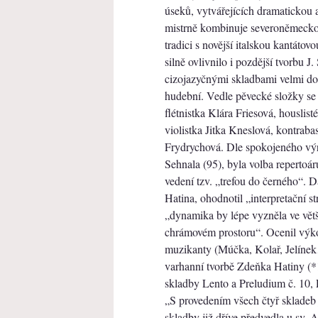
úseků, vytvářejících dramatickou
mistrně kombinuje severoněmecko
tradici s novější italskou kantátov
silně ovlivnilo i pozdější tvorbu J
cizojazyčnými skladbami velmi dob
hudební. Vedle pěvecké složky se n
flétnistka Klára Friesová, houslis
violistka Jitka Kneslová, kontraba
Frydrychová. Dle spokojeného výraz
Sehnala (95), byla volba repertoár
vedení tzv. „trefou do černého“.
Hatina, ohodnotil „interpretační 
„dynamika by lépe vyzněla ve vět
chrámovém prostoru“. Ocenil výk
muzikanty (Múčka, Kolař, Jelínek
varhanní tvorbě Zdeňka Hatiny (*
skladby Lento a Preludium č. 10, P
„S provedením všech čtyř skladeb 
skladby již dříve předvedla u sv. 