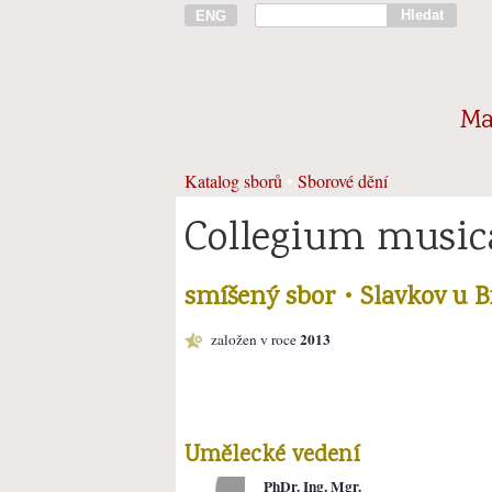
Hledat
ENG
Ma
Katalog sborů
•
Sborové dění
Collegium musi
smíšený sbor • Slavkov u 
2013
založen v roce
Umělecké vedení
PhDr. Ing. Mgr.