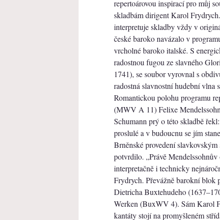
repertoárovou inspirací pro můj 
skladbám dirigent Karol Frydrych
interpretuje skladby vždy v originá
české baroko navázalo v program
vrcholné baroko italské. S energ
radostnou fugou ze slavného Glor
1741), se soubor vyrovnal s obdivu
radostná slavnostní hudební vlna s
Romantickou polohu programu repr
(MWV A 11) Felixe Mendelssohna
Schumann prý o této skladbě řekl: 
proslulé a v budoucnu se jím stane
Brněnské provedení slavkovským s
potvrdilo. „Právě Mendelssohnův 
interpretačně i technicky nejnár
Frydrych. Převážně barokní blok 
Dietricha Buxtehudeho (1637–1707
Werken (BuxWV 4). Sám Karol Fr
kantáty stojí na promyšleném stří