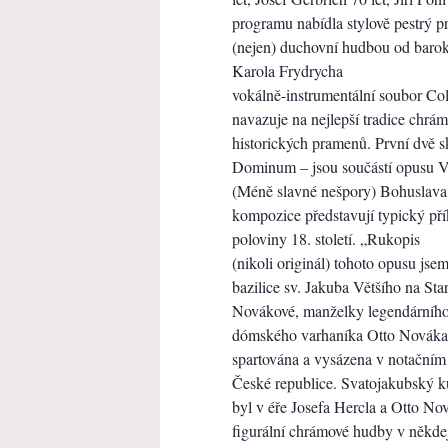
programu nabídla stylově pestrý p
(nejen) duchovní hudbou od baro
Karola Frydrycha
vokálně-instrumentální soubor Co
navazuje na nejlepší tradice chrám
historických pramenů. První dvě 
Dominum – jsou součástí opusu V
(Méně slavné nešpory) Bohuslava
kompozice představují typický př
poloviny 18. století. „Rukopis
(nikoli originál) tohoto opusu jse
bazilice sv. Jakuba Většího na St
Novákové, manželky legendárníh
dómského varhaníka Otto Nováka.
spartována a vysázena v notačním
České republice. Svatojakubský 
byl v éře Josefa Hercla a Otto N
figurální chrámové hudby v někde