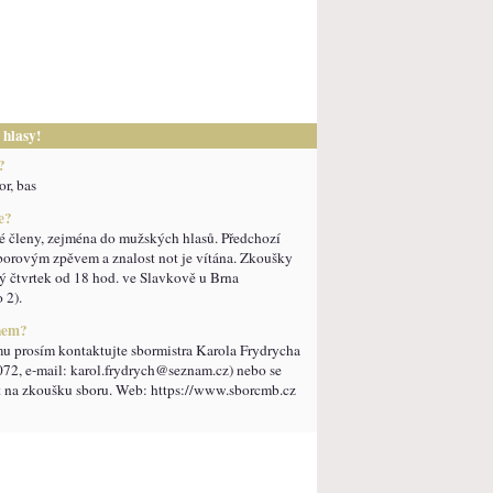
 hlasy!
?
or, bas
e?
é členy, zejména do mužských hlasů. Předchozí
borovým zpěvem a znalost not je vítána. Zkoušky
ý čtvrtek od 18 hod. ve Slavkově u Brna
 2).
enem?
u prosím kontaktujte sbormistra Karola Frydrycha
 072, e-mail: karol.frydrych@seznam.cz) nebo se
at na zkoušku sboru. Web: https://www.sborcmb.cz