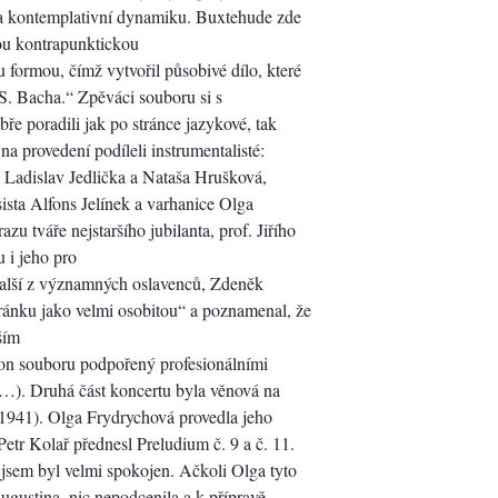
 a kontemplativní dynamiku. Buxtehude zde
u kontrapunktickou
ou formou, čímž vytvořil působivé dílo, které
. S. Bacha.“ Zpěváci souboru si s
ře poradili jak po stránce jazykové, tak
a provedení podíleli instrumentalisté:
té Ladislav Jedlička a Nataša Hrušková,
sista Alfons Jelínek a varhanice Olga
u tváře nejstaršího jubilanta, prof. Jiřího
u i jeho pro
 Další z významných oslavenců, Zdeněk
stránku jako velmi osobitou“ a poznamenal, že
ším
on souboru podpořený profesionálními
…). Druhá část koncertu byla věnová na
1941). Olga Frydrychová provedla jeho
etr Kolař přednesl Preludium č. 9 a č. 11.
jsem byl velmi spokojen. Ačkoli Olga tyto
Augustina, nic nepodcenila a k přípravě