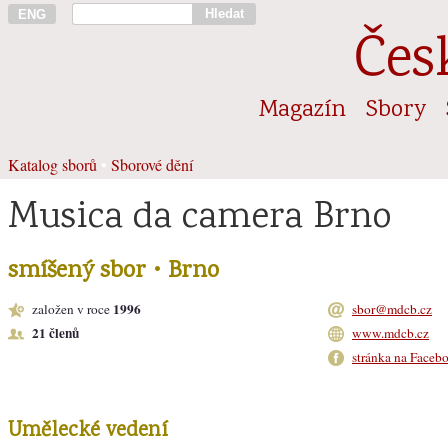
Hledat
ENG
Čes
Magazín
Sbory
Katalog sborů
•
Sborové dění
Musica da camera Brno
smíšený sbor • Brno
1996
založen v roce
sbor@mdcb.cz
21 členů
www.mdcb.cz
stránka na Faceb
Umělecké vedení