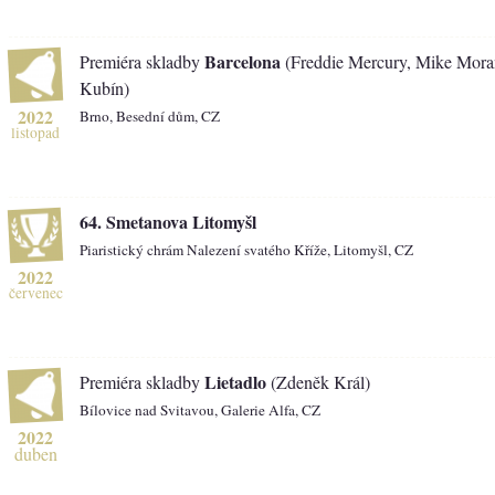
Barcelona
Premiéra skladby
(Freddie Mercury, Mike Moran
Kubín)
2022
Brno, Besední dům, CZ
listopad
64. Smetanova Litomyšl
Piaristický chrám Nalezení svatého Kříže, Litomyšl, CZ
2022
červenec
Lietadlo
Premiéra skladby
(Zdeněk Král)
Bílovice nad Svitavou, Galerie Alfa, CZ
2022
duben