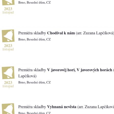
Brno, Besední dům, CZ
2023
listopad
Chodíval k nám
Premiéra skladby
(arr. Zuzana Lapčíková
Brno, Besední dům, CZ
2023
listopad
V javorovéj hori, V javorových horách
Premiéra skladby
(
Lapčíková)
2023
Brno, Besední dům, CZ
listopad
Vyhnaná nevěsta
Premiéra skladby
(arr. Zuzana Lapčíkov
Brno, Besední dům, CZ