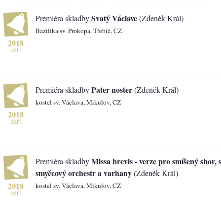
Svatý Václave
Premiéra skladby
(Zdeněk Král)
Bazilika sv. Prokopa, Třebíč, CZ
2018
září
Pater noster
Premiéra skladby
(Zdeněk Král)
kostel sv. Václava, Mikulov, CZ
2018
září
Missa brevis - verze pro smíšený sbor, 
Premiéra skladby
smyčcový orchestr a varhany
(Zdeněk Král)
2018
kostel sv. Václava, Mikulov, CZ
září