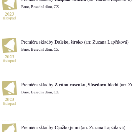
Brno, Besední dům, CZ
2023
listopad
Daleko, široko
Premiéra skladby
(arr. Zuzana Lapčíková)
Brno, Besední dům, CZ
2023
listopad
Z rána rosenka, Súsedova bledá
Premiéra skladby
(arr. 
Brno, Besední dům, CZ
2023
listopad
Cjažko je mi
Premiéra skladby
(arr. Zuzana Lapčíková)