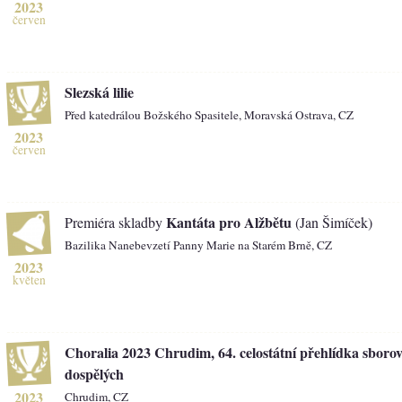
2023
červen
Slezská lilie
Před katedrálou Božského Spasitele, Moravská Ostrava, CZ
2023
červen
Kantáta pro Alžbětu
Premiéra skladby
(Jan Šimíček)
Bazilika Nanebevzetí Panny Marie na Starém Brně, CZ
2023
květen
Choralia 2023 Chrudim, 64. celostátní přehlídka sboro
dospělých
2023
Chrudim, CZ