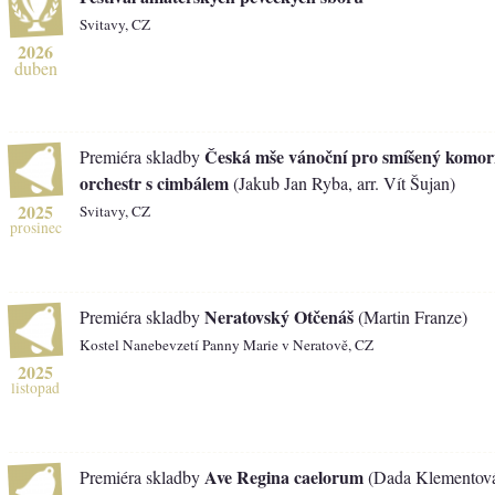
Svitavy, CZ
2026
duben
Česká mše vánoční pro smíšený komor
Premiéra skladby
orchestr s cimbálem
(Jakub Jan Ryba, arr. Vít Šujan)
2025
Svitavy, CZ
prosinec
Neratovský Otčenáš
Premiéra skladby
(Martin Franze)
Kostel Nanebevzetí Panny Marie v Neratově, CZ
2025
listopad
Ave Regina caelorum
Premiéra skladby
(Dada Klementov