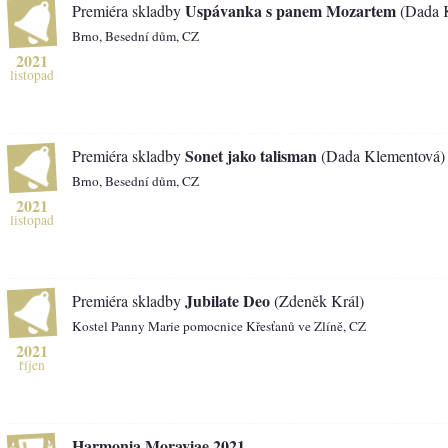
Uspávanka s panem Mozartem
Premiéra skladby
(Dada 
Brno, Besední dům, CZ
2021
listopad
Sonet jako talisman
Premiéra skladby
(Dada Klementová)
Brno, Besední dům, CZ
2021
listopad
Jubilate Deo
Premiéra skladby
(Zdeněk Král)
Kostel Panny Marie pomocnice Křesťanů ve Zlíně, CZ
2021
říjen
Harmonia Moraviae 2021