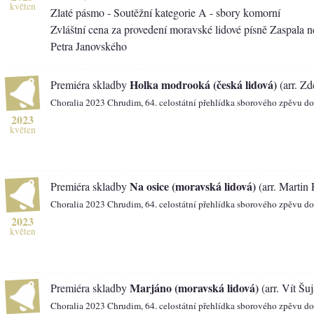
květen
Zlaté pásmo - Soutěžní kategorie A - sbory komorní
Zvláštní cena za provedení moravské lidové písně Zaspala n
Petra Janovského
Holka modrooká (česká lidová)
Premiéra skladby
(arr. Zd
Choralia 2023 Chrudim, 64. celostátní přehlídka sborového zpěvu d
2023
květen
Na osice (moravská lidová)
Premiéra skladby
(arr. Martin 
Choralia 2023 Chrudim, 64. celostátní přehlídka sborového zpěvu d
2023
květen
Marjáno (moravská lidová)
Premiéra skladby
(arr. Vít Šu
Choralia 2023 Chrudim, 64. celostátní přehlídka sborového zpěvu d