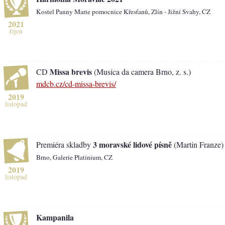
Kostel Panny Marie pomocnice Křesťanů, Zlín - Jižní Svahy, CZ
2021
říjen
Missa brevis
CD
(Musica da camera Brno, z. s.)
mdcb.cz/cd-missa-brevis/
2019
listopad
3 moravské lidové písně
Premiéra skladby
(Martin Franze)
Brno, Galerie Platinium, CZ
2019
listopad
Kampanila