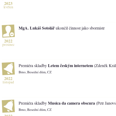
2023
květen
MgA. Lukáš Sotolář
ukončil činnost jako sbormistr
2022
prosinec
Letem českým internetem
Premiéra skladby
(Zdeněk Král,
Brno, Besední dům, CZ
2022
listopad
Musica da camera obscura
Premiéra skladby
(Petr Janovs
Brno, Besední dům, CZ
2022