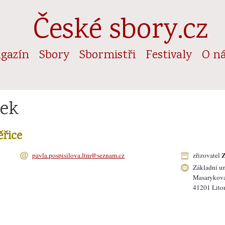
České sbory.cz
gazín
Sbory
Sbormistři
Festivaly
O n
sek
ěřice
Z
pavla.pospisilova.ltm@seznam.cz
zřizovatel
Základní u
Masarykov
41201 Lito