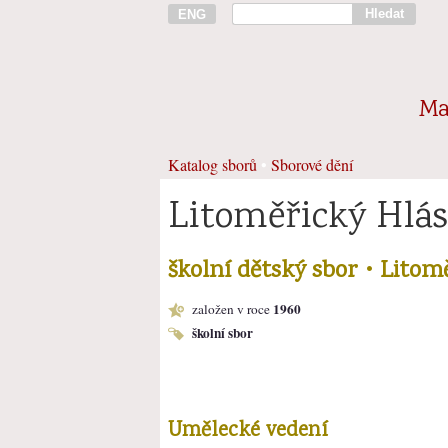
Hledat
ENG
Ma
Katalog sborů
•
Sborové dění
Litoměřický Hlá
školní dětský sbor • Litom
1960
založen v roce
školní sbor
Umělecké vedení