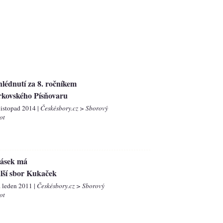
lédnutí za 8. ročníkem
rkovského Písňovaru
 listopad 2014 |
Českésbory.cz > Sborový
ot
ásek má
lší sbor Kukaček
. leden 2011 |
Českésbory.cz > Sborový
ot