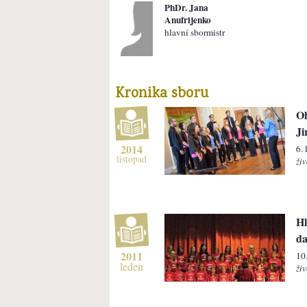
PhDr. Jana
Anufrijenko
hlavní sbormistr
Kronika sboru
Oh
Ji
2014
6.
listopad
živ
Hl
da
2011
10
leden
živ