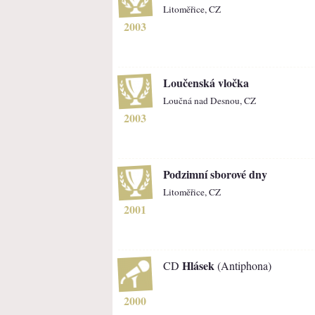
Litoměřice, CZ
2003
Loučenská vločka
Loučná nad Desnou, CZ
2003
Podzimní sborové dny
Litoměřice, CZ
2001
Hlásek
CD
(Antiphona)
2000