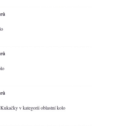
orů
lo
orů
olo
orů
 Kukačky v kategorii oblastní kolo