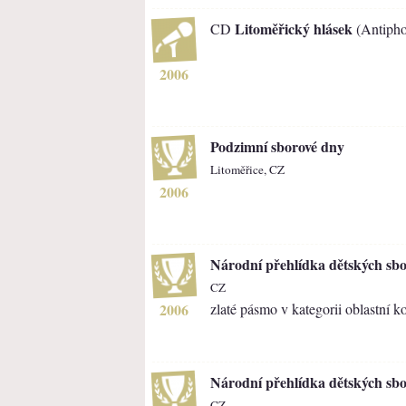
Litoměřický hlásek
CD
(Antipho
2006
Podzimní sborové dny
Litoměřice, CZ
2006
Národní přehlídka dětských sb
CZ
2006
zlaté pásmo v kategorii oblastní k
Národní přehlídka dětských sb
CZ