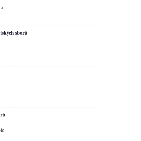
lo
ětských sborů
orů
olo