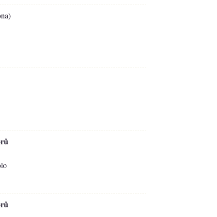
na)
orů
olo
orů