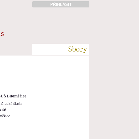
PŘIHLÁSIT
ás
Sbory
UŠ Litoměřice
mělecká škola
a 46
měřice